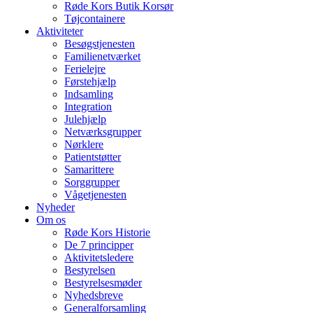
Røde Kors Butik Korsør
Tøjcontainere
Aktiviteter
Besøgstjenesten
Familienetværket
Ferielejre
Førstehjælp
Indsamling
Integration
Julehjælp
Netværksgrupper
Nørklere
Patientstøtter
Samarittere
Sorggrupper
Vågetjenesten
Nyheder
Om os
Røde Kors Historie
De 7 principper
Aktivitetsledere
Bestyrelsen
Bestyrelsesmøder
Nyhedsbreve
Generalforsamling